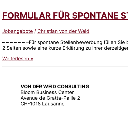
VENIR
FORMULAR FÜR SPONTANE 
Jobangebote
/
Christian von der Weid
– – – – – – –Für spontane Stellenbewerbung füllen Si
2 Seiten sowie eine kurze Erklärung zu Ihrer derzeitigen
FORMULAR
Weiterlesen »
FÜR
SPONTANE
STELLENBEWERBUNG
VON DER WEID CONSULTING
Bloom Business Center
Avenue de Gratta-Paille 2
CH-1018 Lausanne